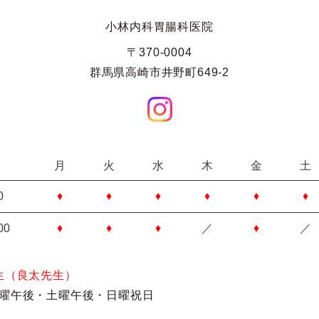
小林内科胃腸科医院
〒370-0004
群馬県高崎市井野町649-2
月
火
水
木
金
土
0
♦
♦
♦
♦
♦
♦
00
♦
♦
♦
／
♦
／
生（良太先生）
曜午後・土曜午後・日曜祝日