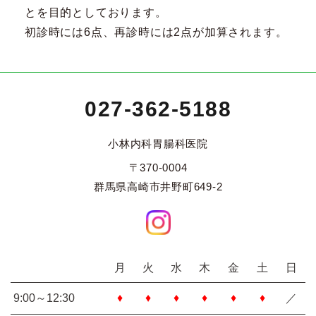
とを目的としております。
初診時には6点、再診時には2点が加算されます。
027-362-5188
小林内科胃腸科医院
〒370-0004
群馬県高崎市井野町649-2
月
火
水
木
金
土
日
9:00～12:30
♦
♦
♦
♦
♦
♦
／