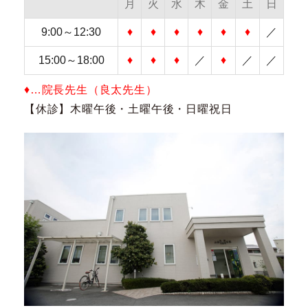
月
火
水
木
金
土
日
9:00～12:30
♦
♦
♦
♦
♦
♦
／
15:00～18:00
♦
♦
♦
／
♦
／
／
♦…院長先生（良太先生）
【休診】木曜午後・土曜午後・日曜祝日