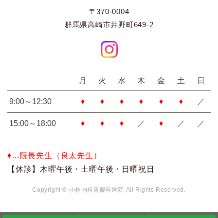
〒370-0004
群馬県高崎市井野町649-2
月
火
水
木
金
土
日
9:00～12:30
♦
♦
♦
♦
♦
♦
／
15:00～18:00
♦
♦
♦
／
♦
／
／
♦…院長先生（良太先生）
【休診】木曜午後・土曜午後・日曜祝日
Copyright © 小林内科胃腸科医院 All Rights Reserved.