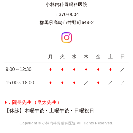
小林内科胃腸科医院
〒370-0004
群馬県高崎市井野町649-2
月
火
水
木
金
土
日
9:00～12:30
♦
♦
♦
♦
♦
♦
／
15:00～18:00
♦
♦
♦
／
♦
／
／
♦…院長先生（良太先生）
【休診】木曜午後・土曜午後・日曜祝日
Copyright © 小林内科胃腸科医院 All Rights Reserved.