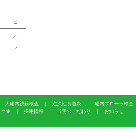
日
／
／
大腸内視鏡検査
逆流性食道炎
腸内フローラ検査
ンク集
採用情報
当院のこだわり
お知らせ