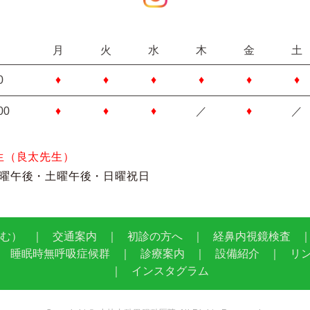
月
火
水
木
金
土
0
♦
♦
♦
♦
♦
♦
00
♦
♦
♦
／
♦
／
生（良太先生）
曜午後・土曜午後・日曜祝日
む）
交通案内
初診の方へ
経鼻内視鏡検査
睡眠時無呼吸症候群
診療案内
設備紹介
リ
インスタグラム